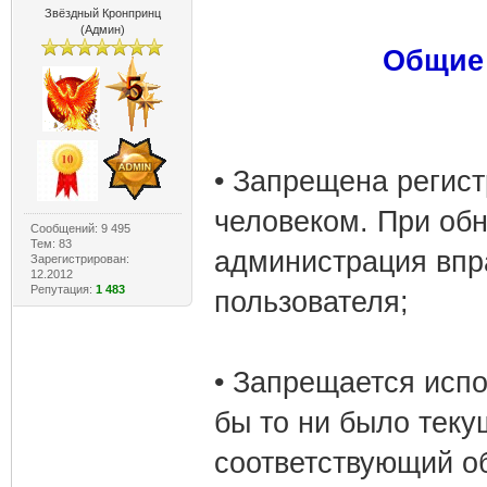
Звёздный Кронпринц
(Админ)
Общие 
• Запрещена регист
человеком. При об
Сообщений: 9 495
Тем: 83
администрация впр
Зарегистрирован:
12.2012
Репутация:
1 483
пользователя;
• Запрещается испо
бы то ни было теку
соответствующий о